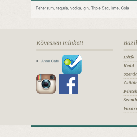
Fehér rum, tequila, vodka, gin, Triple Sec, lime, Cola
Kövessen minket!
Bazi
Hétfő
Anna Cafe
Kedd
Szerd
Csütö
Pénte
Szomb
Vasár