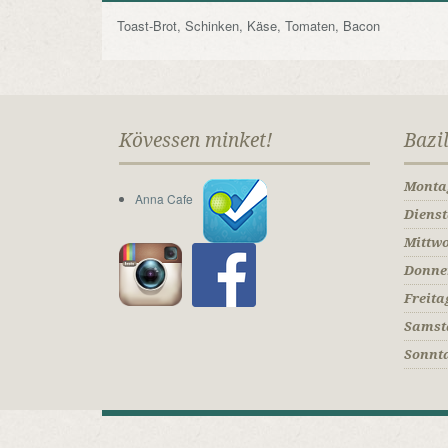
Toast-Brot, Schinken, Käse, Tomaten, Bacon
Kövessen minket!
Bazi
Monta
Anna Cafe
Diens
Mittw
Donne
Freita
Samst
Sonnt