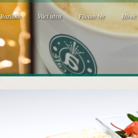
Bazilika
Váci utca
Fővám tér
Hírek