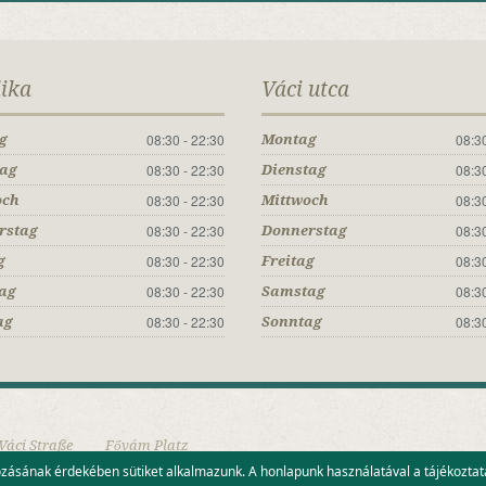
lika
Váci utca
08:30 - 22:30
08:30
g
Montag
08:30 - 22:30
08:30
tag
Dienstag
08:30 - 22:30
08:30
och
Mittwoch
08:30 - 22:30
08:30
rstag
Donnerstag
08:30 - 22:30
08:30
g
Freitag
08:30 - 22:30
08:30
ag
Samstag
08:30 - 22:30
08:30
ag
Sonntag
Váci Straße
Fővám Platz
kozásának érdekében sütiket alkalmazunk. A honlapunk használatával a tájékozt